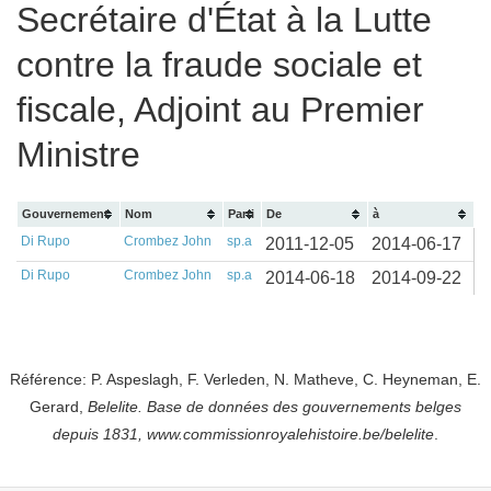
Secrétaire d'État à la Lutte
contre la fraude sociale et
fiscale, Adjoint au Premier
Ministre
Gouvernement
Nom
Parti
De
à
Di Rupo
Crombez John
sp.a
2011-12-05
2014-06-17
Di Rupo
Crombez John
sp.a
2014-06-18
2014-09-22
Référence: P. Aspeslagh, F. Verleden, N. Matheve, C. Heyneman, E.
Gerard,
Belelite. B
ase de données des gouvernements belges
depuis
1831, www.commissionroyalehistoire.be/belelite
.