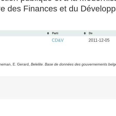
stre des Finances et du Dévelop
Parti
De
CD&V
2011-12-05
yneman, E. Gerard,
Belelite. B
ase de données des gouvernements belg