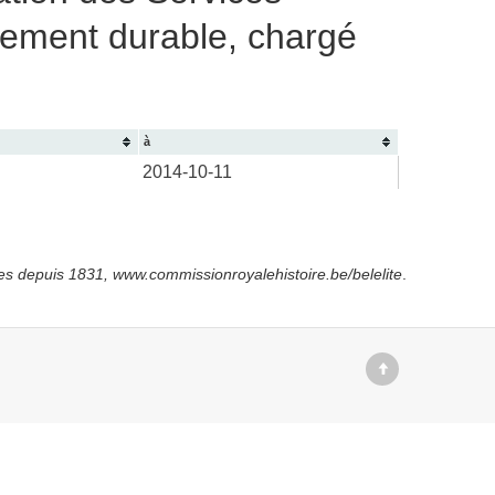
pement durable, chargé
à
2014-10-11
es depuis
1831, www.commissionroyalehistoire.be/belelite
.