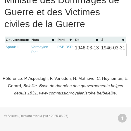
Ministre des Dommages de
Guerre et des Victimes
civiles de la Guerre
Gouvernement
Nom
Parti
De
à
Spaak II
Vermeylen
PSB-BSP
1946-03-13
1946-03-31
Piet
Référence: P. Aspeslagh, F. Verleden, N. Matheve, C. Heyneman, E.
Gerard,
Belelite. B
ase de données des gouvernements belges
depuis
1831, www.commissionroyalehistoire.be/belelite
.
© Belelite (Dernière mise à jour : 2025-03-27)