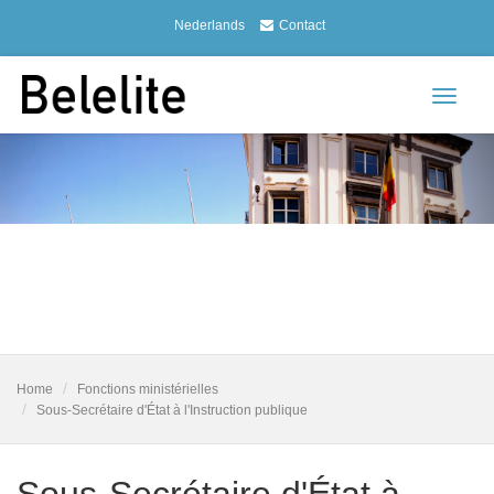
Nederlands
Contact
Toggle
navigat
Home
Fonctions ministérielles
Sous-Secrétaire d'État à l'Instruction publique