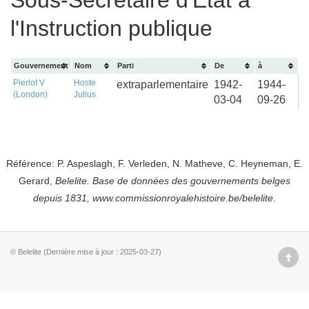
Sous-Secrétaire d'État à
l'Instruction publique
Gouvernement
Nom
Parti
De
à
Pierlot V
Hoste
extraparlementaire
1942-
1944-
(London)
Julius
03-04
09-26
Référence: P. Aspeslagh, F. Verleden, N. Matheve, C. Heyneman, E.
Gerard,
Belelite. B
ase de données des gouvernements belges
depuis
1831, www.commissionroyalehistoire.be/belelite
.
© Belelite (Dernière mise à jour : 2025-03-27)