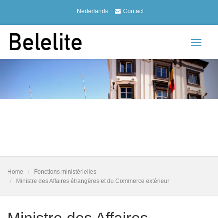
Nederlands
Contact
Toggle
navigat
Home
Fonctions ministérielles
Ministre des Affaires étrangères et du Commerce extérieur