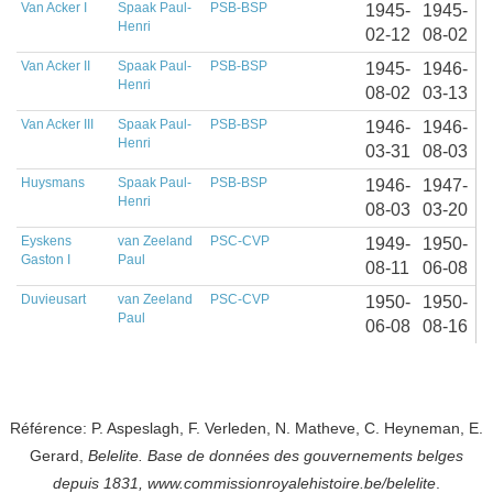
Van Acker I
Spaak Paul-
PSB-BSP
1945-
1945-
Henri
02-12
08-02
Van Acker II
Spaak Paul-
PSB-BSP
1945-
1946-
Henri
08-02
03-13
Van Acker III
Spaak Paul-
PSB-BSP
1946-
1946-
Henri
03-31
08-03
Huysmans
Spaak Paul-
PSB-BSP
1946-
1947-
Henri
08-03
03-20
Eyskens
van Zeeland
PSC-CVP
1949-
1950-
Gaston I
Paul
08-11
06-08
Duvieusart
van Zeeland
PSC-CVP
1950-
1950-
Paul
06-08
08-16
Référence: P. Aspeslagh, F. Verleden, N. Matheve, C. Heyneman, E.
Gerard,
Belelite. B
ase de données des gouvernements belges
depuis
1831, www.commissionroyalehistoire.be/belelite
.