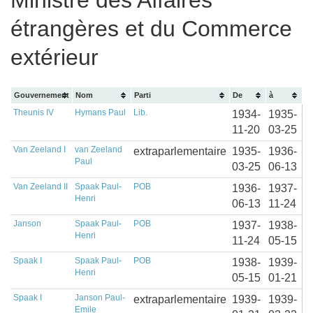
Ministre des Affaires
étrangères et du Commerce
extérieur
Gouvernement
Nom
Parti
De
à
Theunis IV
Hymans Paul
Lib.
1934-
1935-
11-20
03-25
Van Zeeland I
van Zeeland
extraparlementaire
1935-
1936-
Paul
03-25
06-13
Van Zeeland II
Spaak Paul-
POB
1936-
1937-
Henri
06-13
11-24
Janson
Spaak Paul-
POB
1937-
1938-
Henri
11-24
05-15
Spaak I
Spaak Paul-
POB
1938-
1939-
Henri
05-15
01-21
Spaak I
Janson Paul-
extraparlementaire
1939-
1939-
Emile