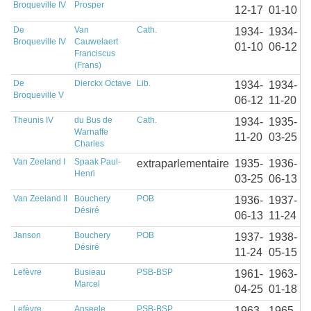
Broqueville IV
Prosper
12-17
01-10
De
Van
Cath.
1934-
1934-
Broqueville IV
Cauwelaert
01-10
06-12
Franciscus
(Frans)
De
Dierckx Octave
Lib.
1934-
1934-
Broqueville V
06-12
11-20
Theunis IV
du Bus de
Cath.
1934-
1935-
Warnaffe
11-20
03-25
Charles
Van Zeeland I
Spaak Paul-
extraparlementaire
1935-
1936-
Henri
03-25
06-13
Van Zeeland II
Bouchery
POB
1936-
1937-
Désiré
06-13
11-24
Janson
Bouchery
POB
1937-
1938-
Désiré
11-24
05-15
Lefèvre
Busieau
PSB-BSP
1961-
1963-
Marcel
04-25
01-18
Lefèvre
Anseele
PSB-BSP
1963-
1965-