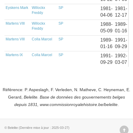
Eyskens Mark
Willockx
SP
1981-
1981-
Freddy
04-06
12-17
Martens VIII
Willockx
SP
1988-
1989-
Freddy
05-09
01-16
Martens VIII
Colla Marcel
SP
1989-
1991-
01-16
09-29
Martens IX
Colla Marcel
SP
1991-
1992-
09-29
03-07
Référence: P. Aspeslagh, F. Verleden, N. Matheve, C. Heyneman, E.
Gerard,
Belelite. B
ase de données des gouvernements belges
depuis
1831, www.commissionroyalehistoire.be/belelite
.
© Belelite (Dernière mise à jour : 2025-03-27)