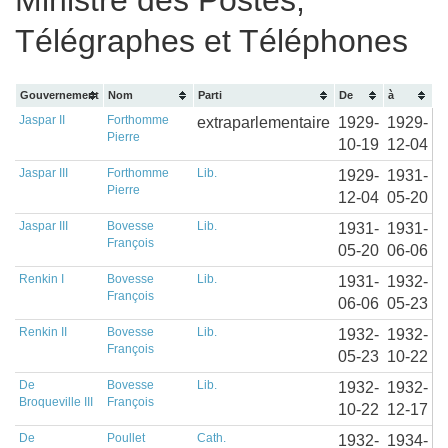
Ministre des Postes,
Télégraphes et Téléphones
Gouvernement
Nom
Parti
De
à
Jaspar II
Forthomme
extraparlementaire
1929-
1929-
Pierre
10-19
12-04
Jaspar III
Forthomme
Lib.
1929-
1931-
Pierre
12-04
05-20
Jaspar III
Bovesse
Lib.
1931-
1931-
François
05-20
06-06
Renkin I
Bovesse
Lib.
1931-
1932-
François
06-06
05-23
Renkin II
Bovesse
Lib.
1932-
1932-
François
05-23
10-22
De
Bovesse
Lib.
1932-
1932-
Broqueville III
François
10-22
12-17
De
Poullet
Cath.
1932-
1934-