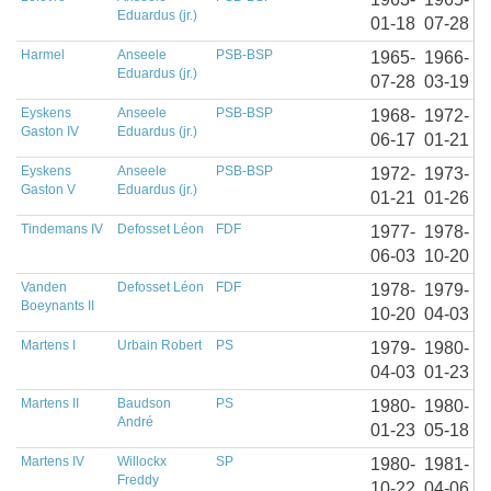
Eduardus (jr.)
01-18
07-28
Harmel
Anseele
PSB-BSP
1965-
1966-
Eduardus (jr.)
07-28
03-19
Eyskens
Anseele
PSB-BSP
1968-
1972-
Gaston IV
Eduardus (jr.)
06-17
01-21
Eyskens
Anseele
PSB-BSP
1972-
1973-
Gaston V
Eduardus (jr.)
01-21
01-26
Tindemans IV
Defosset Léon
FDF
1977-
1978-
06-03
10-20
Vanden
Defosset Léon
FDF
1978-
1979-
Boeynants II
10-20
04-03
Martens I
Urbain Robert
PS
1979-
1980-
04-03
01-23
Martens II
Baudson
PS
1980-
1980-
André
01-23
05-18
Martens IV
Willockx
SP
1980-
1981-
Freddy
10-22
04-06