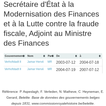
Secrétaire d'État à la
Modernisation des Finances
et à la Lutte contre la fraude
fiscale, Adjoint au Ministre
des Finances
Gouvernement
Nom
Parti
De
à
Verhofstadt II
Jamar Hervé
MR
2003-07-12
2004-07-18
Verhofstadt II
Jamar Hervé
MR
2004-07-19
2007-07-12
Référence: P. Aspeslagh, F. Verleden, N. Matheve, C. Heyneman, E.
Gerard,
Belelite. B
ase de données des gouvernements belges
depuis
1831, www.commissionroyalehistoire.be/belelite
.