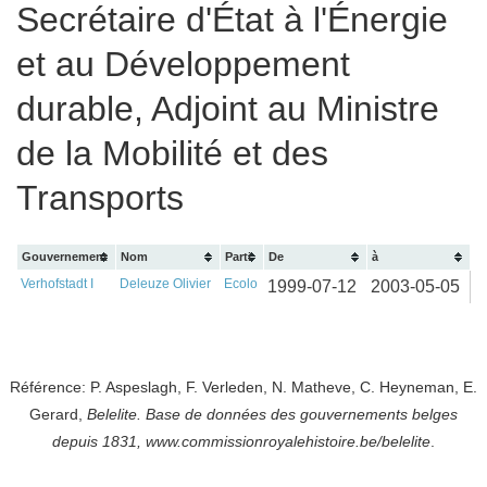
Secrétaire d'État à l'Énergie
et au Développement
durable, Adjoint au Ministre
de la Mobilité et des
Transports
Gouvernement
Nom
Parti
De
à
Verhofstadt I
Deleuze Olivier
Ecolo
1999-07-12
2003-05-05
Référence: P. Aspeslagh, F. Verleden, N. Matheve, C. Heyneman, E.
Gerard,
Belelite. B
ase de données des gouvernements belges
depuis
1831, www.commissionroyalehistoire.be/belelite
.