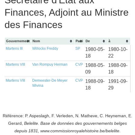
Secrétaire d'État aux
Finances, Adjoint au Ministre
des Finances
Gouvernement
Nom
Parti
De
à
Martens III
Willockx Freddy
SP
1980-05-
1980-10-
18
22
Martens VIII
Van Rompuy Herman
CVP
1988-05-
1988-09-
09
18
Martens VIII
Demeester-De Meyer
CVP
1988-09-
1991-09-
Wivina
18
29
Référence: P. Aspeslagh, F. Verleden, N. Matheve, C. Heyneman, E.
Gerard,
Belelite. B
ase de données des gouvernements belges
depuis
1831, www.commissionroyalehistoire.be/belelite
.