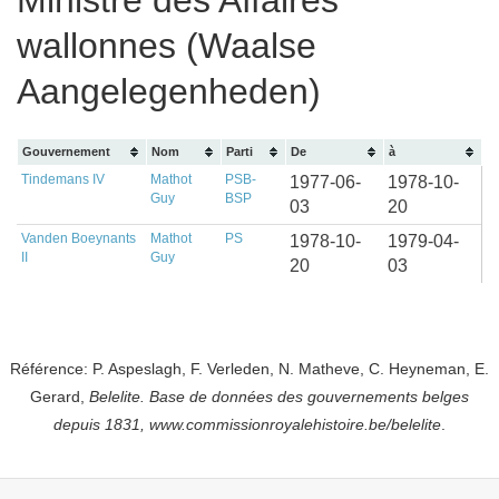
Ministre des Affaires
wallonnes (Waalse
Aangelegenheden)
Gouvernement
Nom
Parti
De
à
Tindemans IV
Mathot
PSB-
1977-06-
1978-10-
Guy
BSP
03
20
Vanden Boeynants
Mathot
PS
1978-10-
1979-04-
II
Guy
20
03
Référence: P. Aspeslagh, F. Verleden, N. Matheve, C. Heyneman, E.
Gerard,
Belelite. B
ase de données des gouvernements belges
depuis
1831, www.commissionroyalehistoire.be/belelite
.