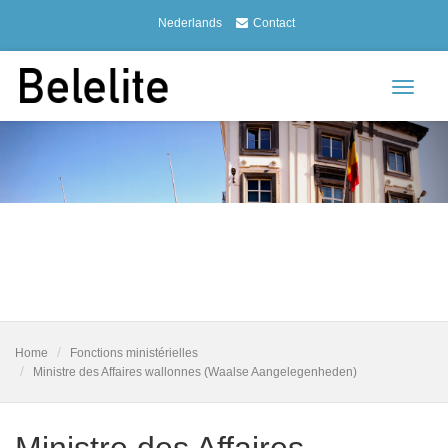
Nederlands
Contact
Toggle
navigat
Home
Fonctions ministérielles
Ministre des Affaires wallonnes (Waalse Aangelegenheden)