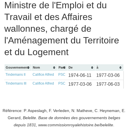
Ministre de l'Emploi et du
Travail et des Affaires
wallonnes, chargé de
l'Aménagement du Territoire
et du Logement
Gouvernement
Nom
Parti
De
à
Tindemans II
Califice Alfred
PSC
1974-06-11
1977-03-06
Tindemans III
Califice Alfred
PSC
1977-03-06
1977-06-03
Référence: P. Aspeslagh, F. Verleden, N. Matheve, C. Heyneman, E.
Gerard,
Belelite. B
ase de données des gouvernements belges
depuis
1831, www.commissionroyalehistoire.be/belelite
.