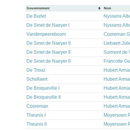
Gouvernement
Nom
De Burlet
Nyssens Alb
De Smet de Naeyer I
Nyssens Alb
Vandenpeereboom
Cooreman G
De Smet de Naeyer II
Liebaert Juli
De Smet de Naeyer II
Surmont de 
De Smet de Naeyer II
Francotte G
De Trooz
Hubert Arma
Schollaert
Hubert Arma
De Broqueville I
Hubert Arma
De Broqueville II
Hubert Arma
Cooreman
Hubert Arma
Theunis I
Moyersoen 
Theunis II
Moyersoen 