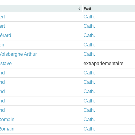
Parti
ert
Cath.
ert
Cath.
érard
Cath.
en
Cath.
Volsberghe Arthur
Cath.
ustave
extraparlementaire
nd
Cath.
nd
Cath.
nd
Cath.
nd
Cath.
nd
Cath.
Romain
Cath.
Romain
Cath.