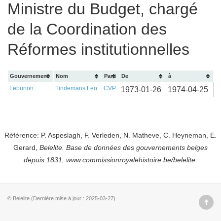
Ministre du Budget, chargé
de la Coordination des
Réformes institutionnelles
Gouvernement
Nom
Parti
De
à
Leburton
Tindemans Leo
CVP
1973-01-26
1974-04-25
Référence: P. Aspeslagh, F. Verleden, N. Matheve, C. Heyneman, E.
Gerard,
Belelite. B
ase de données des gouvernements belges
depuis
1831, www.commissionroyalehistoire.be/belelite
.
© Belelite (Dernière mise à jour : 2025-03-27)