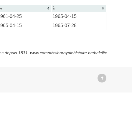
e
à
1961-04-25
1965-04-15
1965-04-15
1965-07-28
es depuis
1831, www.commissionroyalehistoire.be/belelite
.