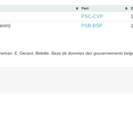
Parti
D
PSC-CVP
erim)
PSB-BSP
yneman, E. Gerard,
Belelite. B
ase de données des gouvernements belg