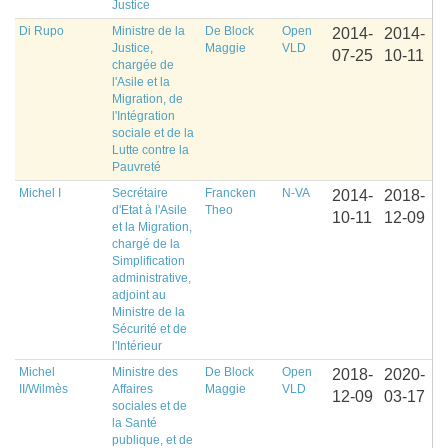
Justice
Di Rupo
Ministre de la
De Block
Open
2014-
2014-
Justice,
Maggie
VLD
07-25
10-11
chargée de
l'Asile et la
Migration, de
l'Intégration
sociale et de la
Lutte contre la
Pauvreté
Michel I
Secrétaire
Francken
N-VA
2014-
2018-
d'Etat à l'Asile
Theo
10-11
12-09
et la Migration,
chargé de la
Simplification
administrative,
adjoint au
Ministre de la
Sécurité et de
l'Intérieur
Michel
Ministre des
De Block
Open
2018-
2020-
II/Wilmès
Affaires
Maggie
VLD
12-09
03-17
sociales et de
la Santé
publique, et de