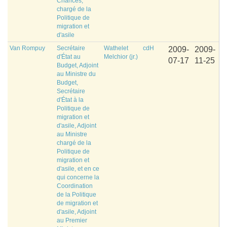
Chances,
chargé de la
Politique de
migration et
d'asile
Van Rompuy
Secrétaire
Wathelet
cdH
2009-
2009-
d'État au
Melchior (jr.)
07-17
11-25
Budget, Adjoint
au Ministre du
Budget,
Secrétaire
d'État à la
Politique de
migration et
d'asile, Adjoint
au Ministre
chargé de la
Politique de
migration et
d'asile, et en ce
qui concerne la
Coordination
de la Politique
de migration et
d'asile, Adjoint
au Premier