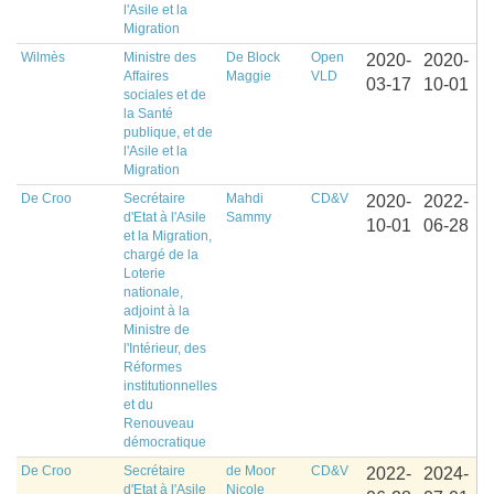
l'Asile et la
Migration
Wilmès
Ministre des
De Block
Open
2020-
2020-
Affaires
Maggie
VLD
03-17
10-01
sociales et de
la Santé
publique, et de
l'Asile et la
Migration
De Croo
Secrétaire
Mahdi
CD&V
2020-
2022-
d'Etat à l'Asile
Sammy
10-01
06-28
et la Migration,
chargé de la
Loterie
nationale,
adjoint à la
Ministre de
l'Intérieur, des
Réformes
institutionnelles
et du
Renouveau
démocratique
De Croo
Secrétaire
de Moor
CD&V
2022-
2024-
d'Etat à l'Asile
Nicole