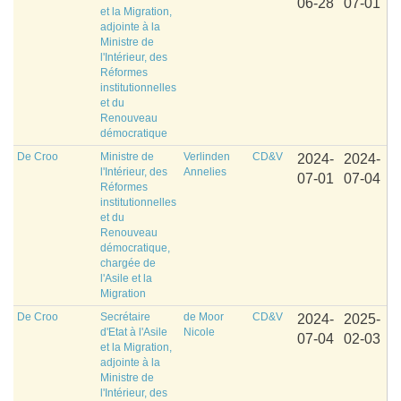
06-28
07-01
et la Migration,
adjointe à la
Ministre de
l'Intérieur, des
Réformes
institutionnelles
et du
Renouveau
démocratique
De Croo
Ministre de
Verlinden
CD&V
2024-
2024-
l'Intérieur, des
Annelies
07-01
07-04
Réformes
institutionnelles
et du
Renouveau
démocratique,
chargée de
l'Asile et la
Migration
De Croo
Secrétaire
de Moor
CD&V
2024-
2025-
d'Etat à l'Asile
Nicole
07-04
02-03
et la Migration,
adjointe à la
Ministre de
l'Intérieur, des