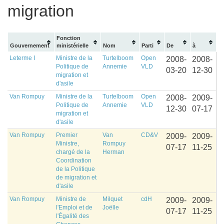
migration
Fonction
Gouvernement
ministérielle
Nom
Parti
De
à
Leterme I
Ministre de la
Turtelboom
Open
2008-
2008-
Politique de
Annemie
VLD
03-20
12-30
migration et
d'asile
Van Rompuy
Ministre de la
Turtelboom
Open
2008-
2009-
Politique de
Annemie
VLD
12-30
07-17
migration et
d'asile
Van Rompuy
Premier
Van
CD&V
2009-
2009-
Ministre,
Rompuy
07-17
11-25
chargé de la
Herman
Coordination
de la Politique
de migration et
d'asile
Van Rompuy
Ministre de
Milquet
cdH
2009-
2009-
l'Emploi et de
Joëlle
07-17
11-25
l'Égalité des