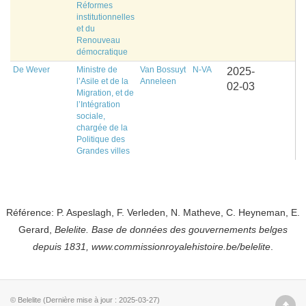
Réformes
institutionnelles
et du
Renouveau
démocratique
De Wever
Ministre de
Van Bossuyt
N-VA
2025-
l’Asile et de la
Anneleen
02-03
Migration, et de
l’Intégration
sociale,
chargée de la
Politique des
Grandes villes
Référence: P. Aspeslagh, F. Verleden, N. Matheve, C. Heyneman, E.
Gerard,
Belelite. B
ase de données des gouvernements belges
depuis
1831, www.commissionroyalehistoire.be/belelite
.
© Belelite (Dernière mise à jour : 2025-03-27)