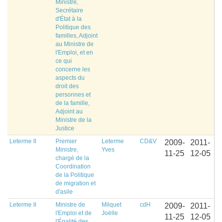
Ministre,
Secrétaire
d'État à la
Politique des
familles, Adjoint
au Ministre de
l'Emploi, et en
ce qui
concerne les
aspects du
droit des
personnes et
de la famille,
Adjoint au
Ministre de la
Justice
Leterme II
Premier
Leterme
CD&V
2009-
2011-
Ministre,
Yves
11-25
12-05
chargé de la
Coordination
de la Politique
de migration et
d'asile
Leterme II
Ministre de
Milquet
cdH
2009-
2011-
l'Emploi et de
Joëlle
11-25
12-05
l'Égalité des