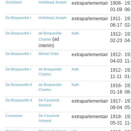
Schollaert
Hellebaut Joseph
extraparlementair
1908-
19
01-09
06
De Broqueville I
Hellebaut Joseph
extraparlementair
1911-
19
06-17
02
De Broqueville I
de Broqueville
Kath.
1912-
19
(ad
Charles
02-23
04
interim)
De Broqueville I
Michel Victor
extraparlementair
1912-
19
04-03
11
De Broqueville I
de Broqueville
Kath.
1912-
19
Charles
11-11
01
De Broqueville II
de Broqueville
Kath.
1916-
19
Charles
01-18
08
De Broqueville II
De Ceuninck
extraparlementair
1917-
19
Armand
08-04
05
Cooreman
De Ceuninck
extraparlementair
1918-
19
Armand
05-31
11