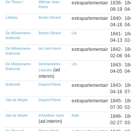
De Theux I
Willmar Jean-
extraparlementair
1836-
18
Pierre
08-19
04
Lebeau
Buzen Gérard
extraparlementair
1840-
18
04-18
04
De Mûelenaere-
Buzen Gérard
Lib.
1841-
18
Nothomb
04-13
02
De Mûelenaere-
de Liem Henri
extraparlementair
1842-
18
Nothomb
02-06
04
De Mûelenaere-
Desmaisières
Lib.
1843-
18
Nothomb
(ad
Léandre
04-05
04
interim)
Nothomb
Dupont Pierre
extraparlementair
1843-
18
04-16
07
Van de Weyer
Dupont Pierre
extraparlementair
1845-
18
07-30
02
Van de Weyer
d'Anethan Jules
Kath.
1846-
18
(ad interim)
02-27
03