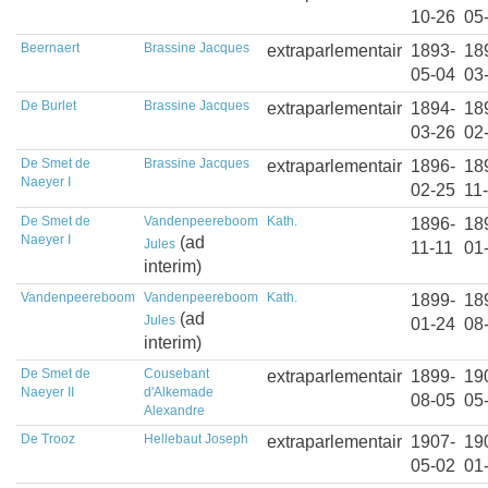
10-26
05
Beernaert
Brassine Jacques
extraparlementair
1893-
18
05-04
03
De Burlet
Brassine Jacques
extraparlementair
1894-
18
03-26
02
De Smet de
Brassine Jacques
extraparlementair
1896-
18
Naeyer I
02-25
11
De Smet de
Vandenpeereboom
Kath.
1896-
18
Naeyer I
(ad
Jules
11-11
01
interim)
Vandenpeereboom
Vandenpeereboom
Kath.
1899-
18
(ad
Jules
01-24
08
interim)
De Smet de
Cousebant
extraparlementair
1899-
19
Naeyer II
d'Alkemade
08-05
05
Alexandre
De Trooz
Hellebaut Joseph
extraparlementair
1907-
19
05-02
01