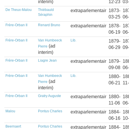
interim)
12-23
03
De Theux-Malou
Thiébauld
extraparlementair
1873-
18
Séraphin
03-25
06
Frère-Orban II
Renard Bruno
extraparlementair
1878-
18
06-19
06
Frère-Orban II
Van Humbeeck
Lib.
1879-
18
(ad
Pierre
06-29
09
interim)
Frère-Orban II
Liagre Jean
extraparlementair
1879-
18
09-08
06
Frère-Orban II
Van Humbeeck
Lib.
1880-
18
(ad
Pierre
06-21
11
interim)
Frère-Orban II
Gratry Auguste
extraparlementair
1880-
18
11-06
06
Malou
Pontus Charles
extraparlementair
1884-
18
06-16
10
Beernaert
Pontus Charles
extraparlementair
1884-
18