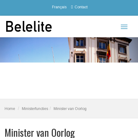
Français
Contact
Toggle
navigat
Home
Ministerfuncties
Minister van Oorlog
Minister van Oorlog