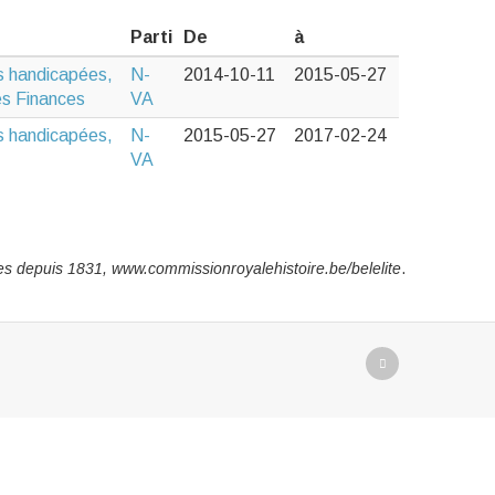
Parti
De
à
es handicapées,
N-
2014-10-11
2015-05-27
des Finances
VA
es handicapées,
N-
2015-05-27
2017-02-24
VA
es depuis
1831, www.commissionroyalehistoire.be/belelite
.