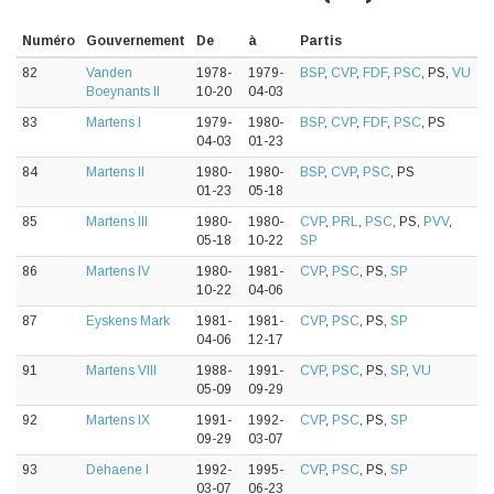
Numéro
Gouvernement
De
à
Partis
82
Vanden
1978-
1979-
BSP
,
CVP
,
FDF
,
PSC
, PS,
VU
Boeynants II
10-20
04-03
83
Martens I
1979-
1980-
BSP
,
CVP
,
FDF
,
PSC
, PS
04-03
01-23
84
Martens II
1980-
1980-
BSP
,
CVP
,
PSC
, PS
01-23
05-18
85
Martens III
1980-
1980-
CVP
,
PRL
,
PSC
, PS,
PVV
,
05-18
10-22
SP
86
Martens IV
1980-
1981-
CVP
,
PSC
, PS,
SP
10-22
04-06
87
Eyskens Mark
1981-
1981-
CVP
,
PSC
, PS,
SP
04-06
12-17
91
Martens VIII
1988-
1991-
CVP
,
PSC
, PS,
SP
,
VU
05-09
09-29
92
Martens IX
1991-
1992-
CVP
,
PSC
, PS,
SP
09-29
03-07
93
Dehaene I
1992-
1995-
CVP
,
PSC
, PS,
SP
03-07
06-23