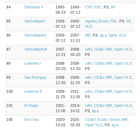
94
Dehaene II
1995-
1999-
CVP
,
PSC
, PS,
SP
06-23
07-12
95
Verhofstadt I
1999-
2003-
Agalev
,
Ecolo
,
PRL
, PS,
SP
,
07-12
07-12
VLD
96
Verhofstadt II
2003-
2007-
MR
, PS,
sp.a
,
Spirit
,
VLD
07-12
12-21
97
Verhofstadt III
2007-
2008-
cdH
,
CD&V
,
MR
,
Open VLD
,
12-21
03-20
PS
98
Leterme I
2008-
2008-
cdH
,
CD&V
,
MR
,
Open VLD
,
03-20
12-30
PS
99
Van Rompuy
2008-
2009-
cdH
,
CD&V
,
MR
,
Open VLD
,
12-30
11-25
PS
100
Leterme II
2009-
2011-
cdH
,
CD&V
,
MR
,
Open VLD
,
11-25
12-05
PS
101
Di Rupo
2011-
2014-
cdH
,
CD&V
,
MR
,
Open VLD
,
12-05
10-11
PS,
sp.a
105
De Croo
2020-
2025-
CD&V
,
Ecolo
,
Groen
,
MR
,
10-01
02-03
Open VLD
, PS,
sp.a