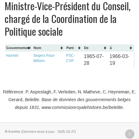
Ministre-Vice-Président du Conseil,
chargé de la Coordination de la
Politique sociale
Gouvernement
Nom
Parti
De
à
Harmel
Segers Paul-
PSC-
1965-07-
1966-03-
Willem
CVP
28
19
Référence: P. Aspeslagh, F. Verleden, N. Matheve, C. Heyneman, E.
Gerard,
Belelite. B
ase de données des gouvernements belges
depuis
1831, www.commissionroyalehistoire.be/belelite
.
© Belelite (Dernière mise à jour : 2025-03-27)