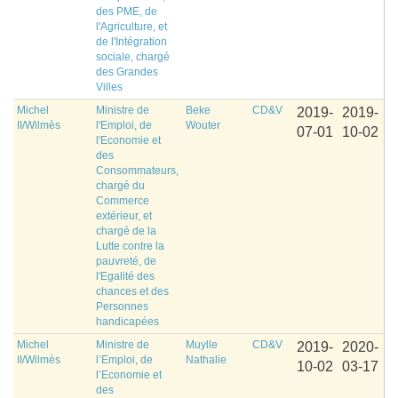
des PME, de
l'Agriculture, et
de l'Intégration
sociale, chargé
des Grandes
Villes
Michel
Ministre de
Beke
CD&V
2019-
2019-
II/Wilmès
l'Emploi, de
Wouter
07-01
10-02
l'Economie et
des
Consommateurs,
chargé du
Commerce
extérieur, et
chargé de la
Lutte contre la
pauvreté, de
l'Egalité des
chances et des
Personnes
handicapées
Michel
Ministre de
Muylle
CD&V
2019-
2020-
II/Wilmès
l’Emploi, de
Nathalie
10-02
03-17
l’Economie et
des