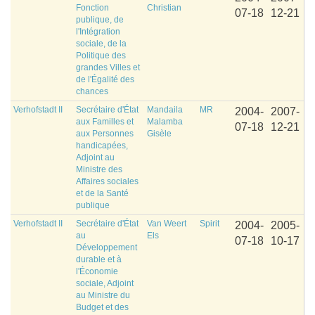
Fonction
Christian
07-18
12-21
publique, de
l'Intégration
sociale, de la
Politique des
grandes Villes et
de l'Égalité des
chances
Verhofstadt II
Secrétaire d'État
Mandaila
MR
2004-
2007-
aux Familles et
Malamba
07-18
12-21
aux Personnes
Gisèle
handicapées,
Adjoint au
Ministre des
Affaires sociales
et de la Santé
publique
Verhofstadt II
Secrétaire d'État
Van Weert
Spirit
2004-
2005-
au
Els
07-18
10-17
Développement
durable et à
l'Économie
sociale, Adjoint
au Ministre du
Budget et des