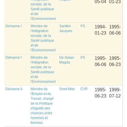
05-04
01-23
sociale, de la
Santé publique
et de
l'Environnement
Dehaene I
Ministre de
Santkin
PS
1994-
1995-
l'Intégration
Jacques
01-23
06-06
sociale, de la
Santé publique
et de
l'Environnement
Dehaene I
Ministre de
De Galan
PS
1995-
1995-
l'Intégration
Magda
06-06
06-23
sociale, de la
Santé publique
et de
l'Environnement
Dehaene II
Ministre de
Smet Miet
CVP
1995-
1999-
l'Emploi et du
06-23
07-12
Travail, chargé
de la Politique
d'égalité des
chances entre
hommes et
femmes