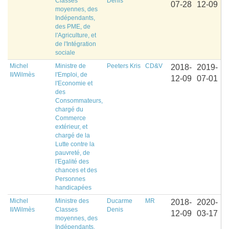
Classes
Denis
07-28
12-09
moyennes, des
Indépendants,
des PME, de
l'Agriculture, et
de l'Intégration
sociale
Michel
Ministre de
Peeters Kris
CD&V
2018-
2019-
II/Wilmès
l'Emploi, de
12-09
07-01
l'Economie et
des
Consommateurs,
chargé du
Commerce
extérieur, et
chargé de la
Lutte contre la
pauvreté, de
l'Egalité des
chances et des
Personnes
handicapées
Michel
Ministre des
Ducarme
MR
2018-
2020-
II/Wilmès
Classes
Denis
12-09
03-17
moyennes, des
Indépendants,