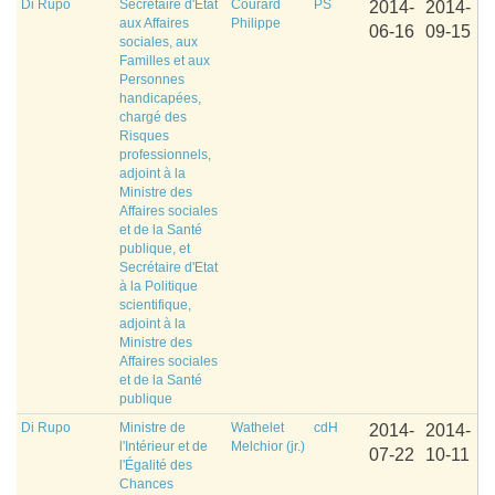
Di Rupo
Secrétaire d'Etat
Courard
PS
2014-
2014-
aux Affaires
Philippe
06-16
09-15
sociales, aux
Familles et aux
Personnes
handicapées,
chargé des
Risques
professionnels,
adjoint à la
Ministre des
Affaires sociales
et de la Santé
publique, et
Secrétaire d'Etat
à la Politique
scientifique,
adjoint à la
Ministre des
Affaires sociales
et de la Santé
publique
Di Rupo
Ministre de
Wathelet
cdH
2014-
2014-
l'Intérieur et de
Melchior (jr.)
07-22
10-11
l'Égalité des
Chances