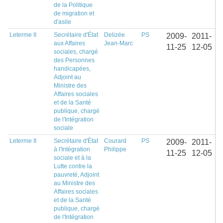
de la Politique
de migration et
d'asile
Leterme II
Secrétaire d'État
Delizée
PS
2009-
2011-
aux Affaires
Jean-Marc
11-25
12-05
sociales, chargé
des Personnes
handicapées,
Adjoint au
Ministre des
Affaires sociales
et de la Santé
publique, chargé
de l'Intégration
sociale
Leterme II
Secrétaire d'État
Courard
PS
2009-
2011-
à l'Intégration
Philippe
11-25
12-05
sociale et à la
Lutte contre la
pauvreté, Adjoint
au Ministre des
Affaires sociales
et de la Santé
publique, chargé
de l'Intégration