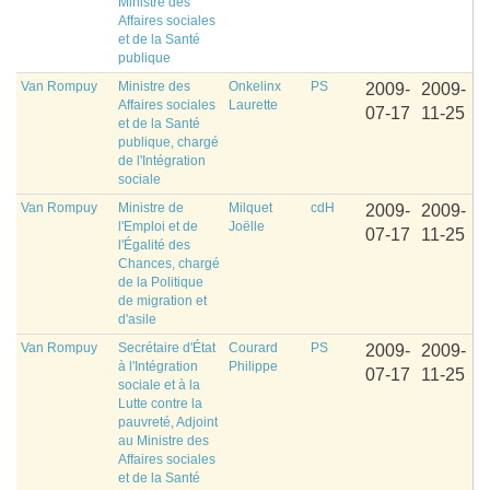
Ministre des
Affaires sociales
et de la Santé
publique
Van Rompuy
Ministre des
Onkelinx
PS
2009-
2009-
Affaires sociales
Laurette
07-17
11-25
et de la Santé
publique, chargé
de l'Intégration
sociale
Van Rompuy
Ministre de
Milquet
cdH
2009-
2009-
l'Emploi et de
Joëlle
07-17
11-25
l'Égalité des
Chances, chargé
de la Politique
de migration et
d'asile
Van Rompuy
Secrétaire d'État
Courard
PS
2009-
2009-
à l'Intégration
Philippe
07-17
11-25
sociale et à la
Lutte contre la
pauvreté, Adjoint
au Ministre des
Affaires sociales
et de la Santé