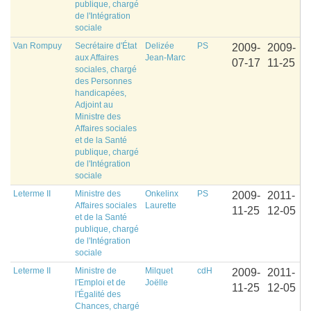
publique, chargé
de l'Intégration
sociale
Van Rompuy
Secrétaire d'État
Delizée
PS
2009-
2009-
aux Affaires
Jean-Marc
07-17
11-25
sociales, chargé
des Personnes
handicapées,
Adjoint au
Ministre des
Affaires sociales
et de la Santé
publique, chargé
de l'Intégration
sociale
Leterme II
Ministre des
Onkelinx
PS
2009-
2011-
Affaires sociales
Laurette
11-25
12-05
et de la Santé
publique, chargé
de l'Intégration
sociale
Leterme II
Ministre de
Milquet
cdH
2009-
2011-
l'Emploi et de
Joëlle
11-25
12-05
l'Égalité des
Chances, chargé