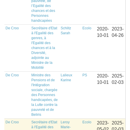
pauvreté, de
l’Egalité des
chances et des
Personnes
handicapées
De Croo
Secrétaire d'Etat
Schlitz
Ecolo
2020-
2023-
à l'Egalité des
Sarah
10-01
04-26
genres, à
l'Egalité des
chances et à la
Diversité,
adjointe au
Ministre de la
Mobilité
De Croo
Ministre des
Lalieux
PS
2020-
2025-
Pensions et de
Karine
10-01
02-03
l'Intégration
sociale, chargée
des Personnes
handicapées, de
la Lutte contre la
pauvreté et de
Beliris
De Croo
Secrétaire d'Etat
Leroy
Ecolo
2023-
2025-
à l'Egalité des
Marie-
05-02
02-03