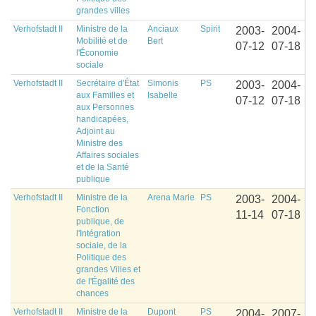
grandes villes
Verhofstadt II
Ministre de la
Anciaux
Spirit
2003-
2004-
Mobilité et de
Bert
07-12
07-18
l'Économie
sociale
Verhofstadt II
Secrétaire d'État
Simonis
PS
2003-
2004-
aux Familles et
Isabelle
07-12
07-18
aux Personnes
handicapées,
Adjoint au
Ministre des
Affaires sociales
et de la Santé
publique
Verhofstadt II
Ministre de la
Arena Marie
PS
2003-
2004-
Fonction
11-14
07-18
publique, de
l'Intégration
sociale, de la
Politique des
grandes Villes et
de l'Égalité des
chances
Verhofstadt II
Ministre de la
Dupont
PS
2004-
2007-