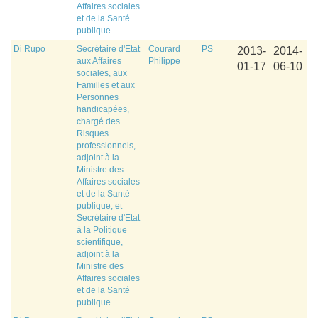
Affaires sociales
et de la Santé
publique
Di Rupo
Secrétaire d'Etat
Courard
PS
2013-
2014-
aux Affaires
Philippe
01-17
06-10
sociales, aux
Familles et aux
Personnes
handicapées,
chargé des
Risques
professionnels,
adjoint à la
Ministre des
Affaires sociales
et de la Santé
publique, et
Secrétaire d'Etat
à la Politique
scientifique,
adjoint à la
Ministre des
Affaires sociales
et de la Santé
publique