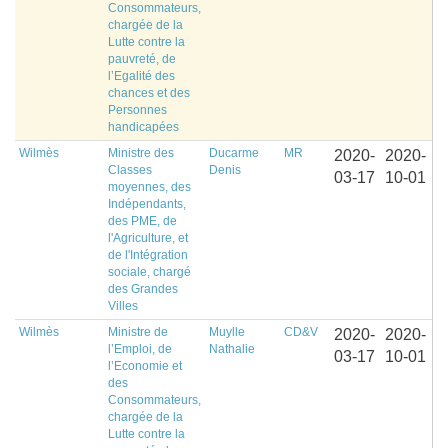
Consommateurs,
chargée de la
Lutte contre la
pauvreté, de
l’Egalité des
chances et des
Personnes
handicapées
Wilmès
Ministre des
Ducarme
MR
2020-
2020-
Classes
Denis
03-17
10-01
moyennes, des
Indépendants,
des PME, de
l'Agriculture, et
de l'Intégration
sociale, chargé
des Grandes
Villes
Wilmès
Ministre de
Muylle
CD&V
2020-
2020-
l’Emploi, de
Nathalie
03-17
10-01
l’Economie et
des
Consommateurs,
chargée de la
Lutte contre la