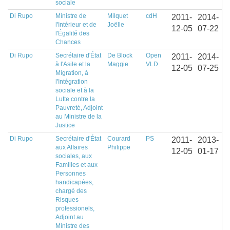
sociale
Di Rupo
Ministre de
Milquet
cdH
2011-
2014-
l'Intérieur et de
Joëlle
12-05
07-22
l'Égalité des
Chances
Di Rupo
Secrétaire d'État
De Block
Open
2011-
2014-
à l'Asile et la
Maggie
VLD
12-05
07-25
Migration, à
l'Intégration
sociale et à la
Lutte contre la
Pauvreté, Adjoint
au Ministre de la
Justice
Di Rupo
Secrétaire d'État
Courard
PS
2011-
2013-
aux Affaires
Philippe
12-05
01-17
sociales, aux
Familles et aux
Personnes
handicapées,
chargé des
Risques
professionels,
Adjoint au
Ministre des