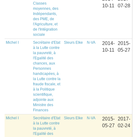
Classes
10-11
07-28
moyennes, des
Indépendants,
des PME, de
l'Agriculture, et
de l'Intégration
sociale
Michel I
Secrétaire d'Etat
Sleurs Elke
N-VA
2014-
2015-
à la Lutte contre
10-11
05-27
la pauvreté, à
l'Egalité des
chances, aux
Personnes
handicapées, à
la Lutte contre la
fraude fiscale, et
à la Politique
scientifique,
adjointe aux
Ministre des
Finances
Michel I
Secrétaire d'Etat
Sleurs Elke
N-VA
2015-
2017-
à la Lutte contre
05-27
02-24
la pauvreté, à
l'Egalité des