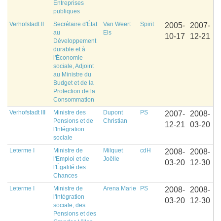
Entreprises
publiques
Verhofstadt II
Secrétaire d'État
Van Weert
Spirit
2005-
2007-
au
Els
10-17
12-21
Développement
durable et à
l'Économie
sociale, Adjoint
au Ministre du
Budget et de la
Protection de la
Consommation
Verhofstadt III
Ministre des
Dupont
PS
2007-
2008-
Pensions et de
Christian
12-21
03-20
l'Intégration
sociale
Leterme I
Ministre de
Milquet
cdH
2008-
2008-
l'Emploi et de
Joëlle
03-20
12-30
l'Égalité des
Chances
Leterme I
Ministre de
Arena Marie
PS
2008-
2008-
l'Intégration
03-20
12-30
sociale, des
Pensions et des