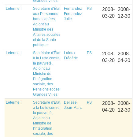
Grandes Villes
Leterme I
Secrétaire d'État
Fernandez
PS
2008-
2008-
aux Personnes
Fernandez
03-20
12-30
handicapées,
Julie
Adjont au
Ministre des
Affaires sociales
et de la Santé
publique
Leterme I
Secrétaire d'État
Laloux
PS
2008-
2008-
à la Lutte contre
Frédéric
03-20
04-20
la pauvreté,
Adjoint au
Ministre de
l'Intégration
sociale, des
Pensions et des
Grandes Villes
Leterme I
Secrétaire d'État
Delizée
PS
2008-
2008-
à la Lutte contre
Jean-Marc
04-20
12-30
la pauvreté,
Adjoint au
Ministre de
l'Intégration
sociale, des