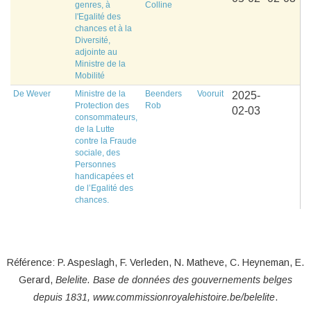
genres, à
Colline
l'Egalité des
chances et à la
Diversité,
adjointe au
Ministre de la
Mobilité
De Wever
Ministre de la
Beenders
Vooruit
2025-
Protection des
Rob
02-03
consommateurs,
de la Lutte
contre la Fraude
sociale, des
Personnes
handicapées et
de l’Egalité des
chances.
Référence: P. Aspeslagh, F. Verleden, N. Matheve, C. Heyneman, E.
Gerard,
Belelite. B
ase de données des gouvernements belges
depuis
1831, www.commissionroyalehistoire.be/belelite
.