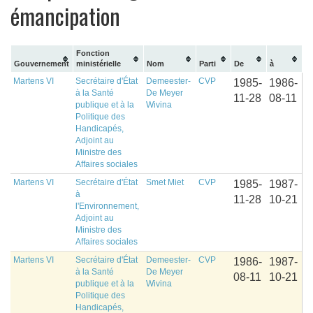
émancipation
Fonction
Gouvernement
ministérielle
Nom
Parti
De
à
Martens VI
Secrétaire d'État
Demeester-
CVP
1985-
1986-
à la Santé
De Meyer
11-28
08-11
publique et à la
Wivina
Politique des
Handicapés,
Adjoint au
Ministre des
Affaires sociales
Martens VI
Secrétaire d'État
Smet Miet
CVP
1985-
1987-
à
11-28
10-21
l'Environnement,
Adjoint au
Ministre des
Affaires sociales
Martens VI
Secrétaire d'État
Demeester-
CVP
1986-
1987-
à la Santé
De Meyer
08-11
10-21
publique et à la
Wivina
Politique des
Handicapés,