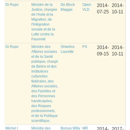
Di Rupo
Ministre de la
De Block
Open
2014-
2014-
Justice, chargée
Maggie
VLD
07-25
10-11
de l'Asile et la
Migration, de
l'Intégration
sociale et de la
Lutte contre la
Pauvreté
Di Rupo
Ministre des
Onkelinx
PS
2014-
2014-
Affaires sociales
Laurette
09-15
10-11
et de la Santé
publique, chargé
de Beliris et des
Institutions
culturelles
fédérales, des
Affaires sociales,
des Familles et
des Personnes
handicapées,
des Risques
professionnels,
et de la Politique
scientifique.
Michel I
Ministre des
Borsus Willy
MR
2014-
2017-