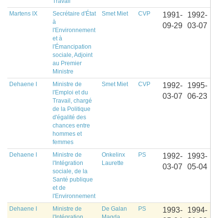
Travail
Martens IX
Secrétaire d'État
Smet Miet
CVP
1991-
1992-
à
09-29
03-07
l'Environnement
et à
l'Émancipation
sociale, Adjoint
au Premier
Ministre
Dehaene I
Ministre de
Smet Miet
CVP
1992-
1995-
l'Emploi et du
03-07
06-23
Travail, chargé
de la Politique
d'égalité des
chances entre
hommes et
femmes
Dehaene I
Ministre de
Onkelinx
PS
1992-
1993-
l'Intégration
Laurette
03-07
05-04
sociale, de la
Santé publique
et de
l'Environnement
Dehaene I
Ministre de
De Galan
PS
1993-
1994-
l'Intégration
Magda