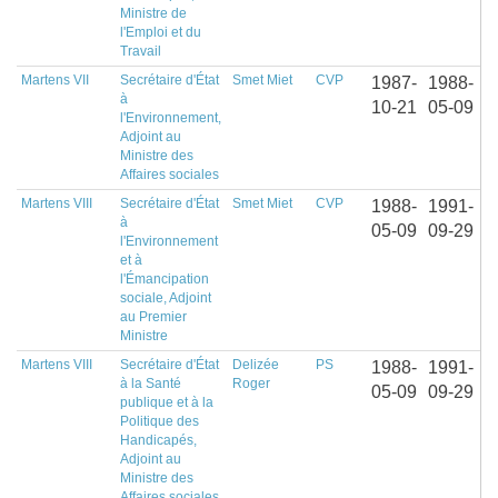
Ministre de
l'Emploi et du
Travail
Martens VII
Secrétaire d'État
Smet Miet
CVP
1987-
1988-
à
10-21
05-09
l'Environnement,
Adjoint au
Ministre des
Affaires sociales
Martens VIII
Secrétaire d'État
Smet Miet
CVP
1988-
1991-
à
05-09
09-29
l'Environnement
et à
l'Émancipation
sociale, Adjoint
au Premier
Ministre
Martens VIII
Secrétaire d'État
Delizée
PS
1988-
1991-
à la Santé
Roger
05-09
09-29
publique et à la
Politique des
Handicapés,
Adjoint au
Ministre des
Affaires sociales