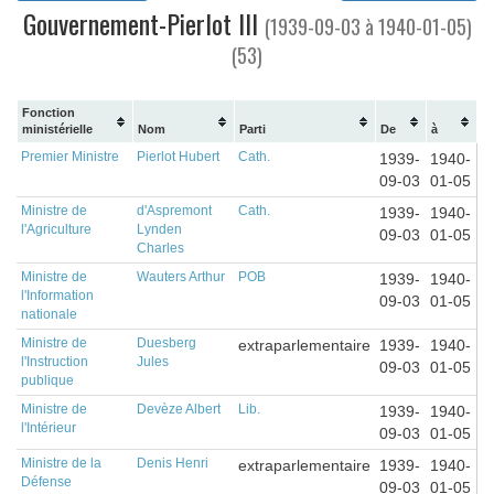
Gouvernement-Pierlot III
(1939-09-03 à 1940-01-05)
(53)
Fonction
ministérielle
Nom
Parti
De
à
Premier Ministre
Pierlot Hubert
Cath.
1939-
1940-
09-03
01-05
Ministre de
d'Aspremont
Cath.
1939-
1940-
l'Agriculture
Lynden
09-03
01-05
Charles
Ministre de
Wauters Arthur
POB
1939-
1940-
l'Information
09-03
01-05
nationale
Ministre de
Duesberg
extraparlementaire
1939-
1940-
l'Instruction
Jules
09-03
01-05
publique
Ministre de
Devèze Albert
Lib.
1939-
1940-
l'Intérieur
09-03
01-05
Ministre de la
Denis Henri
extraparlementaire
1939-
1940-
Défense
09-03
01-05