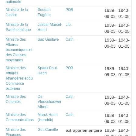
nationale
Ministre de la
Soudan
POB
1939-
1940-
Justice
Eugène
09-03
01-05
Ministre de la
Jaspar Marcel-
Lib.
1939-
1940-
Santé publique
Henri
09-03
01-05
Ministre des
Sap Gustave
Cath.
1939-
1940-
Affaires
09-03
01-05
économiques et
des Classes
moyennes
Ministre des
Spaak Paul-
POB
1939-
1940-
Affaires
Henri
09-03
01-05
étrangères et du
Commerce
extérieur
Ministre des
De
Cath.
1939-
1940-
Colonies
Vleeschauwer
09-03
01-05
Albert
Ministre des
Marck Henri
Cath.
1939-
1940-
Communications
(Hendrik)
09-03
01-05
Ministre des
Gutt Camille
extraparlementaire
1939-
1940-
Finances