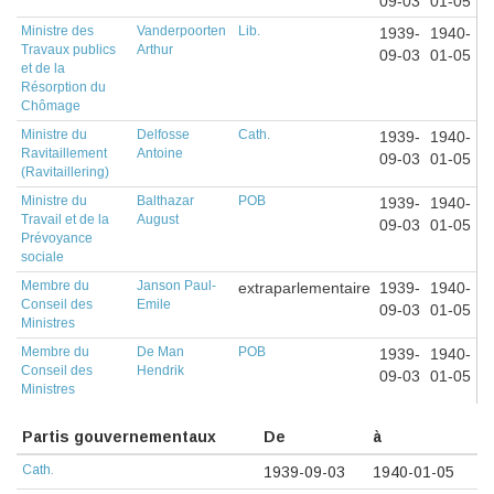
09-03
01-05
Ministre des
Vanderpoorten
Lib.
1939-
1940-
Travaux publics
Arthur
09-03
01-05
et de la
Résorption du
Chômage
Ministre du
Delfosse
Cath.
1939-
1940-
Ravitaillement
Antoine
09-03
01-05
(Ravitaillering)
Ministre du
Balthazar
POB
1939-
1940-
Travail et de la
August
09-03
01-05
Prévoyance
sociale
Membre du
Janson Paul-
extraparlementaire
1939-
1940-
Conseil des
Emile
09-03
01-05
Ministres
Membre du
De Man
POB
1939-
1940-
Conseil des
Hendrik
09-03
01-05
Ministres
Partis gouvernementaux
De
à
Cath.
1939-09-03
1940-01-05